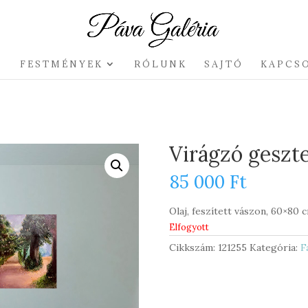
P
FESTMÉNYEK
RÓLUNK
SAJTÓ
KAPCS
Virágzó geszt
85 000
Ft
Olaj, feszített vászon, 60×80 
Elfogyott
Cikkszám:
121255
Kategória:
F