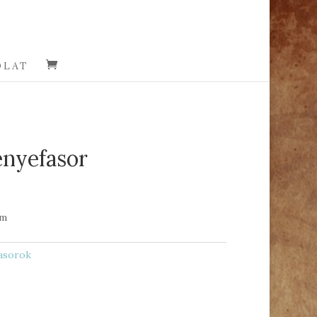
OLAT
enyefasor
cm
asorok