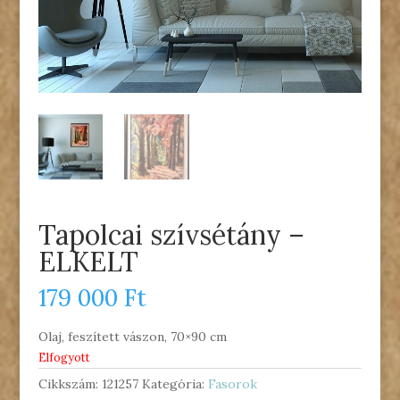
Tapolcai szívsétány –
ELKELT
179 000
Ft
Olaj, feszített vászon, 70×90 cm
Elfogyott
Cikkszám:
121257
Kategória:
Fasorok