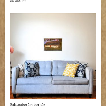
85 000
Ft
Balatonberény borház