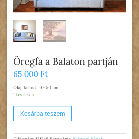
Öregfa a Balaton partján
65 000
Ft
Olaj, farost, 40×50 cm
1 készleten
Kosárba teszem
Cikkszám:
121248
Kategória:
Balatoni képek